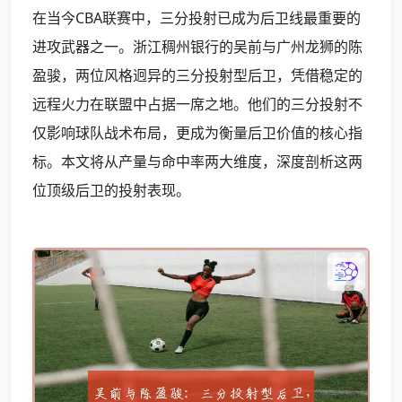
在当今CBA联赛中，三分投射已成为后卫线最重要的
进攻武器之一。浙江稠州银行的吴前与广州龙狮的陈
盈骏，两位风格迥异的三分投射型后卫，凭借稳定的
远程火力在联盟中占据一席之地。他们的三分投射不
仅影响球队战术布局，更成为衡量后卫价值的核心指
标。本文将从产量与命中率两大维度，深度剖析这两
位顶级后卫的投射表现。