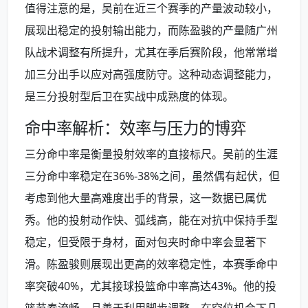
值得注意的是，吴前在近三个赛季的产量波动较小，
展现出稳定的投射输出能力，而陈盈骏的产量随广州
队战术调整有所提升，尤其在季后赛阶段，他常常增
加三分出手以应对高强度防守。这种动态调整能力，
是三分投射型后卫在实战中成熟度的体现。
命中率解析：效率与压力的博弈
三分命中率是衡量投射效率的直接标尺。吴前的生涯
三分命中率稳定在36%-38%之间，虽然偶有起伏，但
考虑到他大量高难度出手的背景，这一数据已属优
秀。他的投射动作快、弧线高，能在对抗中保持手型
稳定，但受限于身材，面对包夹时命中率会显著下
滑。陈盈骏则展现出更高的效率稳定性，本赛季命中
率突破40%，尤其接球投篮命中率高达43%。他的投
篮节奏流畅，且善于利用脚步调整，在空位机会下几