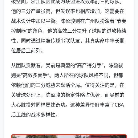
破空间，浙江队因此成为联盟进攻效率前三的球队。
他的三分产量虽高，但失误率也相应增加，这需要在
战术设计中加以平衡。陈盈骏则在广州队扮演着“节奏
控制器”的角色，他的高效三分提升了球队的进攻持续
性，同时通过精准传球串联队友，其真实命中率长期
位居后卫前列。
从团队贡献看，吴前是典型的“高产得分手”，陈盈骏
则是“高效多面手”。两人所在的球队风格不同，但都
依赖他们的三分威胁来盘活全局。值得关注的是，在
关键球处理上，陈盈骏的稳定性略占优势，而吴前的
大心脏投射同样屡建奇功。这种差异恰好丰富了CBA
后卫线的战术多样性。