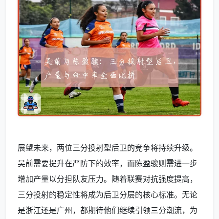
展望未来，两位三分投射型后卫的竞争将持续升级。
吴前需要提升在严防下的效率，而陈盈骏则需进一步
增加产量以分担队友压力。随着联赛对抗强度提高，
三分投射的稳定性将成为后卫分层的核心标准。无论
是浙江还是广州，都期待他们继续引领三分潮流，为