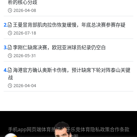
析的核心分歧
2026-04-08
2.
王曼昱背部肌肉拉伤恢复缓慢，年底总决赛参赛存疑
2026-07-18
3.
李刚仁缺席决赛，欧冠亚洲球员纪录仍空白
2026-05-31
4.
海港官方确认奥斯卡伤情，预计缺席下轮对阵泰山关键
战
2026-04-04
手机app
网页端
体育热讯
关于乐竞体育
隐私政策
合作条款
网站地图