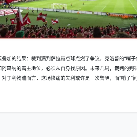
素叠加的结果：裁判漏判萨拉赫点球点燃了争议，克洛普的“哨子
和阿森纳的霸主地位，必须从自身找原因。未来几周，裁判的判
。对于利物浦而言，这场惨痛的失利或许是一次警醒，而“哨子”