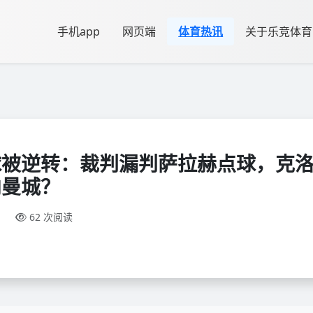
手机app
网页端
体育热讯
关于乐竞体育
球被逆转：裁判漏判萨拉赫点球，克
向曼城？
1
62 次阅读