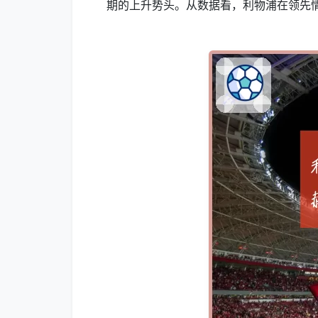
期的上升势头。从数据看，利物浦在领先