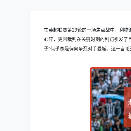
在英超联赛第29轮的一场焦点战中，利物
心碎，更因裁判在关键时刻的判罚引发了
子”似乎总是偏向争冠对手曼城。这一言