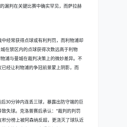
样的漏判在关键比赛中确实罕见，而萨拉赫
战中经常获得点球或有利判罚，而利物浦却
曼城在禁区内的点球获得次数远高于利物
利物浦与曼城在裁判决策上的微妙差异。不
议已经让利物浦的争冠前景蒙上阴影，而
最后30分钟内连丢三球，暴露出防守端的巨
致失球。克洛普赛后承认：“裁判的判罚
浦在积分榜上被阿森纳反超，更浇灭了球队近