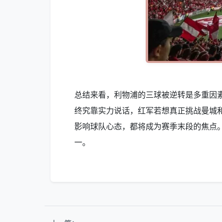
总结来看，利物浦的三球被逆转是多重因
终究靠实力说话，红军若想真正挑战曼城
影响球队心态，都将成为赛季末段的焦点
一。