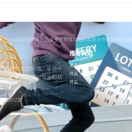
手机app
网页端
体育热讯
关于乐竞体育
隐私政策
合作条款
网站地
推荐网站
爱游戏
性的在线竞猜环境。平台不
开云
，让您能够在绝对安全的状
开云
新闻。
C栋812室