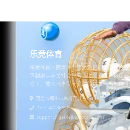
乐竞体育
乐竞体育中国官方主页为您打造了极具私密
强制绑定无关社交账号，资金流水严格保密
态下，放心地享受高品质的赛事直播与体育
河南省郑州市高新区城东路131号二七德化新街
0371-44186656
support@get-lejingsports.com