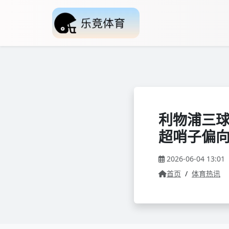
利物浦三
超哨子偏
2026-06-04 13:0
首页
/
体育热讯