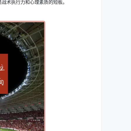
是战术执行力和心理素质的短板。