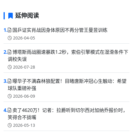
延伸阅读
1.
国乒证实肖战因身体原因不再分管王曼昱训练
2026-04-05
2.
博塔斯雨战圈速暴跌1.2秒，索伯引擎模式在湿滑条件下
调校失误
2026-07-28
3.
曝华子不满森林狼配置！目睹唐斯冲冠心生触动：希望
球队重磅补强
2026-06-09
4.
卖了4620万！记者：拉爵听到切尔西对加纳乔报价时，
笑得合不拢嘴
2026-05-13