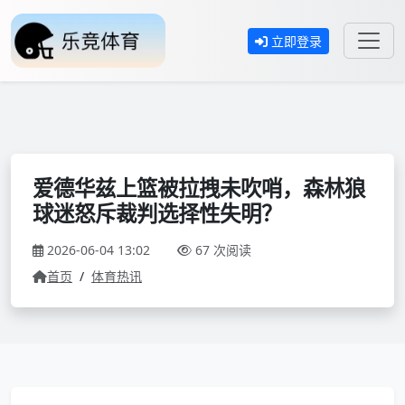
立即登录
爱德华兹上篮被拉拽未吹哨，森林狼
球迷怒斥裁判选择性失明？
2026-06-04 13:02
67 次阅读
首页
/
体育热讯