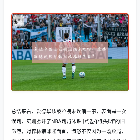
总结来看，爱德华兹被拉拽未吹哨一事，表面是一次
误判，实则掀开了NBA判罚体系中“选择性失明”的旧
伤疤。对森林狼球迷而言，愤怒不仅因为一场败局，